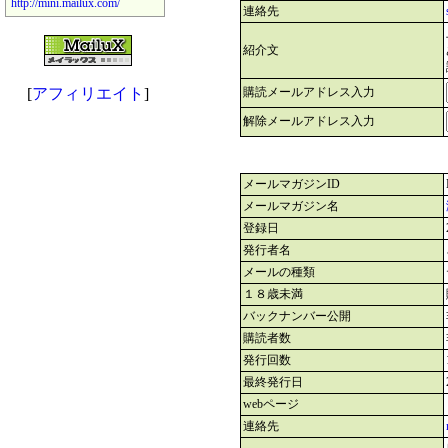
http://mini.mailux.com/
連絡先
紹介文
[
アフィリエイト
]
購読メールアドレス入力
解除メールアドレス入力
メールマガジンID
メールマガジン名
登録日
発行者名
メールの種類
１８歳未満
バックナンバー公開
購読者数
発行回数
最終発行日
webページ
連絡先