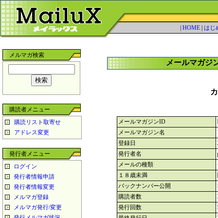
|
HOME
|
はじ
メルマガ検索
メールマガジ
カ
購読者メニュー
メールマガジンID
購読リスト取寄せ
アドレス変更
メールマガジン名
登録日
発行者メニュー
発行者名
メールの種類
ログイン
１８歳未満
発行者情報申請
バックナンバー公開
発行者情報変更
購読者数
メルマガ登録
メルマガ発行/変更
発行回数
発行メルマガ状況