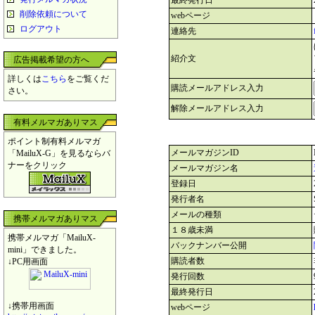
最終発行日
削除依頼について
webページ
ログアウト
連絡先
紹介文
広告掲載希望の方へ
詳しくは
こちら
をご覧くだ
購読メールアドレス入力
さい。
解除メールアドレス入力
有料メルマガありマス
ポイント制有料メルマガ
メールマガジンID
「MailuX-G」を見るならバ
ナーをクリック
メールマガジン名
登録日
発行者名
メールの種類
携帯メルマガありマス
１８歳未満
携帯メルマガ「MailuX-
バックナンバー公開
mini」できました。
購読者数
↓PC用画面
発行回数
最終発行日
↓携帯用画面
webページ